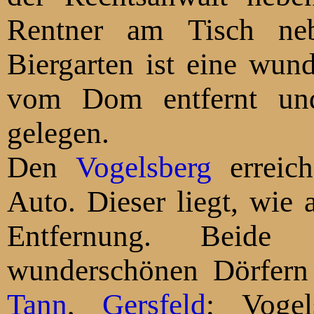
Rentner am Tisch nebe
Biergarten ist eine wun
vom Dom entfernt und
gelegen.
Den
Vogelsberg
erreichen Sie am besten mit dem
Auto. Dieser
Entfernung. Beide 
wunderschönen Dörfern
Tann
,
Gersfeld
; Vog