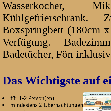
Wasserkocher, M
Kühlgefrierschrank. Zum Schlafen steht ein
Boxspringbett
(180cm x 200cm) inkl. Bettwäsche zur
Verfügung. Badezimmer DU/WC, Ha
Badetücher, Fön inklusi
Das Wichtigste auf e
für 1-2 Person(en)
mindestens 2 Übernachtungen