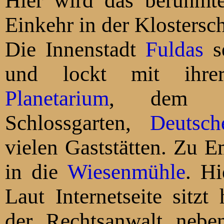
Hier wird das berühmte
Einkehr in de
Die Innenstadt
Fuldas
selbst liegt etwa 6km entfernt
Planetarium
, dem
Schlossgarten,
Deutsc
vielen Gaststätten. Zu Empfe
in die
Wiesenmühle
. Hier treffen sich Jung und Alt.
Laut Internetseite sitzt h
der Rechtsanwalt nebe