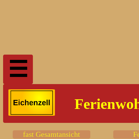
☰
Ferienwo
fast Gesamtansicht
F